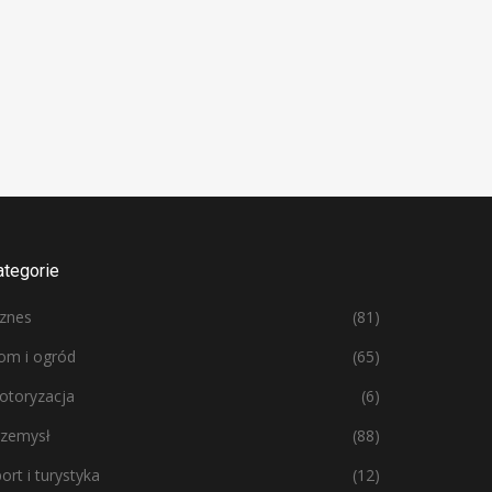
ategorie
iznes
(81)
om i ogród
(65)
otoryzacja
(6)
rzemysł
(88)
ort i turystyka
(12)