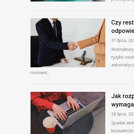
Czy rest
odpowie
31 lipca, 2
Restruktury
ryzyko osob
automatyczn
moment...
Jak rozp
wymaga 
28 lipca, 2
Spadek wido
bezwartości