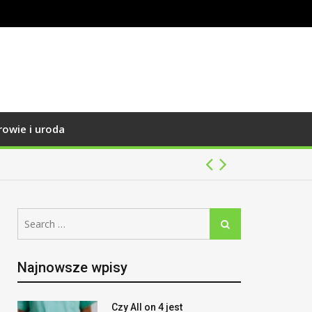
rowie i uroda
Search
Search
for:
Najnowsze wpisy
Czy All on 4 jest