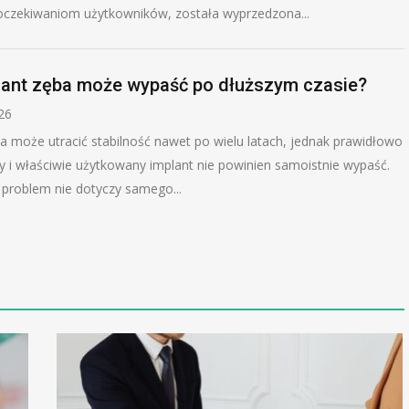
oczekiwaniom użytkowników, została wyprzedzona...
lant zęba może wypaść po dłuższym czasie?
026
a może utracić stabilność nawet po wielu latach, jednak prawidłowo
 i właściwie użytkowany implant nie powinien samoistnie wypaść.
 problem nie dotyczy samego...