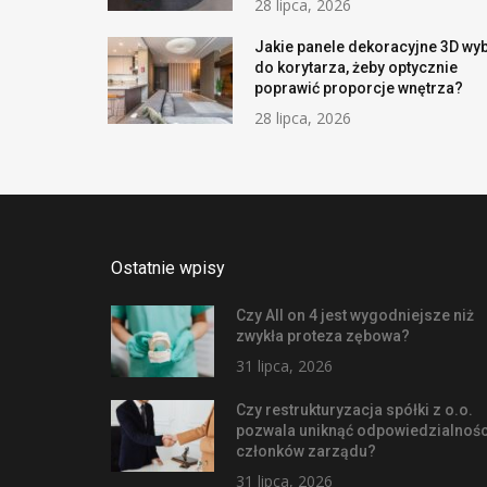
28 lipca, 2026
Jakie panele dekoracyjne 3D wy
do korytarza, żeby optycznie
poprawić proporcje wnętrza?
28 lipca, 2026
Ostatnie wpisy
Czy All on 4 jest wygodniejsze niż
zwykła proteza zębowa?
31 lipca, 2026
Czy restrukturyzacja spółki z o.o.
pozwala uniknąć odpowiedzialnośc
członków zarządu?
31 lipca, 2026