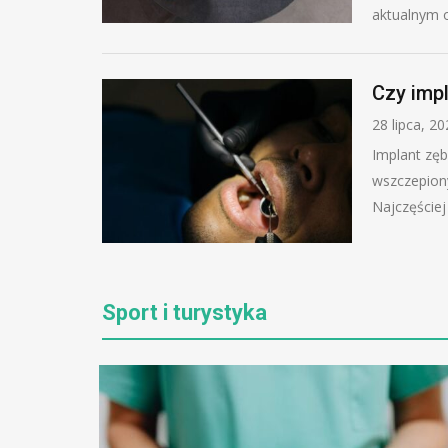
aktualnym 
Czy imp
28 lipca, 2
Implant zęb
wszczepiony
Najczęściej
Sport i turystyka