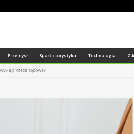
ć do korytarza, żeby optycznie poprawić proporcje wnętrza?
Przemysł
Sport i turystyka
Technologia
Zd
 zwykła proteza zębowa?
 pozwala uniknąć odpowiedzialności członków zarządu?
 stracił widoczność i wymaga ponownej optymalizacji?
dłuższym czasie?
ć do korytarza, żeby optycznie poprawić proporcje wnętrza?
 zwykła proteza zębowa?