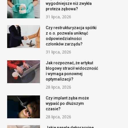
wygodniejsze niż zwykła
proteza zębowa?
31 lipca, 2026
Czy restrukturyzacja spółki
z o.o. pozwala uniknąć
odpowiedzialności
członków zarządu?
31 lipca, 2026
Jak rozpoznać, że artykuł
blogowy stracił widoczność
i wymaga ponownej
optymalizacji?
28 lipca, 2026
Jak rozpoznać, że artykuł blogowy stracił
optymalizacji?
Czy implant zęba może
wypaść po dłuższym
28 lipca, 2026 -
Biznes
czasie?
28 lipca, 2026
Jakie panele dekoracyjne