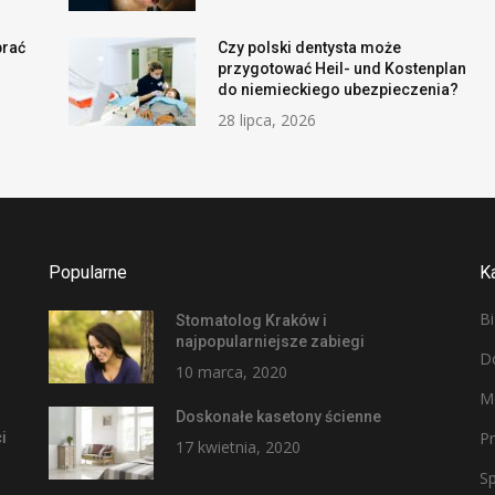
brać
Czy polski dentysta może
przygotować Heil- und Kostenplan
do niemieckiego ubezpieczenia?
28 lipca, 2026
Popularne
K
B
Stomatolog Kraków i
najpopularniejsze zabiegi
D
10 marca, 2020
M
Doskonałe kasetony ścienne
P
i
17 kwietnia, 2020
Sp