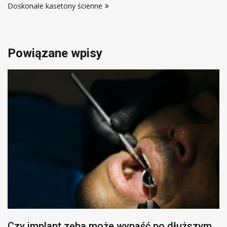
Doskonałe kasetony ścienne
Powiązane wpisy
Czy implant zęba może wypaść po dłuższym