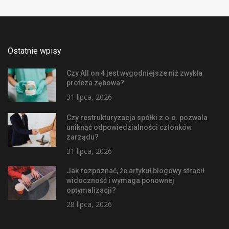
Ostatnie wpisy
Czy All on 4 jest wygodniejsze niż zwykła
proteza zębowa?
31 lipca, 2026
Czy restrukturyzacja spółki z o.o. pozwala
uniknąć odpowiedzialności członków
zarządu?
31 lipca, 2026
Jak rozpoznać, że artykuł blogowy stracił
widoczność i wymaga ponownej
optymalizacji?
28 lipca, 2026