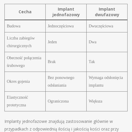
Implant
Implant
Cecha
jednofazowy
dwufazowy
Budowa
Jednoczęściowa
Dwuczęściowa
Liczba zabiegów
Jeden
Dwa
chirurgicznych
Obecność połączenia
Brak
Tak
śrubowego
Bez ponownego
Wymaga odsłonięcia
Okres gojenia
odsłaniania
implantu
Elastyczność
Ograniczona
Większa
protetyczna
Implanty jednofazowe znajdują zastosowanie głównie w
przypadkach z odpowiednią ilością i jakością kości oraz przy