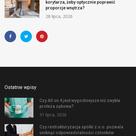
korytarza, żeby optycznie poprawić
proporcje wnętrza?
28 lipca, 2026
Ostatnie wpisy
Czy All on 4 jest wygodniejsze niż zwykła
proteza zębowa?
31 lipca, 2026
Czy restrukturyzacja spółki z o.o. pozwala
uniknąć odpowiedzialności członków