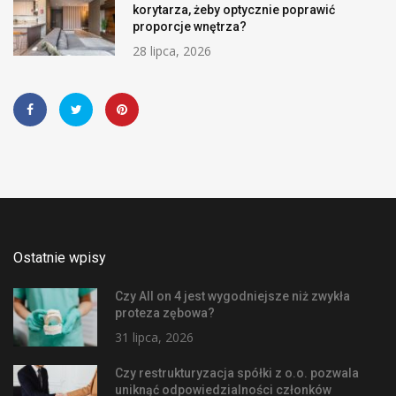
korytarza, żeby optycznie poprawić
proporcje wnętrza?
28 lipca, 2026
Ostatnie wpisy
Czy All on 4 jest wygodniejsze niż zwykła
proteza zębowa?
31 lipca, 2026
Czy restrukturyzacja spółki z o.o. pozwala
uniknąć odpowiedzialności członków