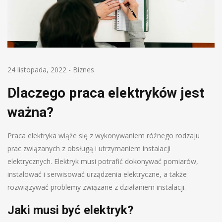
24 listopada, 2022
-
Biznes
Dlaczego praca elektryków jest
ważna?
Praca elektryka wiąże się z wykonywaniem różnego rodzaju
prac związanych z obsługą i utrzymaniem instalacji
elektrycznych. Elektryk musi potrafić dokonywać pomiarów,
instalować i serwisować urządzenia elektryczne, a także
rozwiązywać problemy związane z działaniem instalacji.
Jaki musi być elektryk?