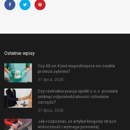
Ostatnie wpisy
Czy All on 4 jest wygodniejsze niż zwykła
proteza zębowa?
31 lipca, 2026
Czy restrukturyzacja spółki z o.o. pozwala
uniknąć odpowiedzialności członków
zarządu?
31 lipca, 2026
Jak rozpoznać, że artykuł blogowy stracił
widoczność i wymaga ponownej