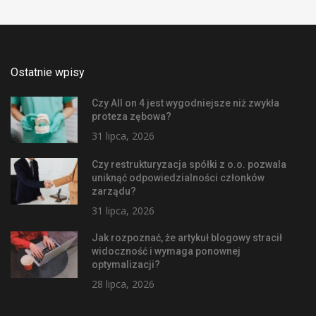
Ostatnie wpisy
Czy All on 4 jest wygodniejsze niż zwykła
proteza zębowa?
31 lipca, 2026
Czy restrukturyzacja spółki z o.o. pozwala
uniknąć odpowiedzialności członków
zarządu?
31 lipca, 2026
Jak rozpoznać, że artykuł blogowy stracił
widoczność i wymaga ponownej
optymalizacji?
28 lipca, 2026