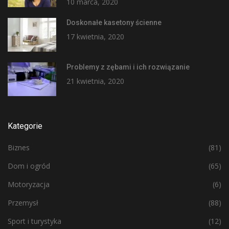
10 marca, 2020
Doskonałe kasetony ścienne
17 kwietnia, 2020
Problemy z zębami i ich rozwiązanie
21 kwietnia, 2020
Kategorie
Biznes
(81)
Dom i ogród
(65)
Motoryzacja
(6)
Przemysł
(88)
Sport i turystyka
(12)