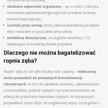
obronne błony śluzowej,
obniżona odporność organizmu
– np. u osób z cukrzycą,
chorobami autoimmunologicznymi lub w trakcie leczenia
immunosupresyjnego,
suchość jamy ustnej
, która zaburza prawidłowy przepływ
śliny i naturalne oczyszczanie jamy ustnej,
niedobory dietetyczne
, szczególnie witaminy C i D,
wpływające na kondycję tkanek przyzębia.
Dlaczego nie można bagatelizować
ropnia zęba?
Ropień zęba to nie tylko lokalny stan zapalny –
nieleczony
może prowadzić do poważnych konsekwencji
zdrowotnych
, w tym do zapalenia okostnej, zakażenia kości
(osteomyelitis), przetok ropnych czy rozprzestrzenienia się
infekcji do przestrzeni twarzowo-szyjnych. W najcięższych
przypadkach może dojść do uogólnionej sepsy, szczególnie u