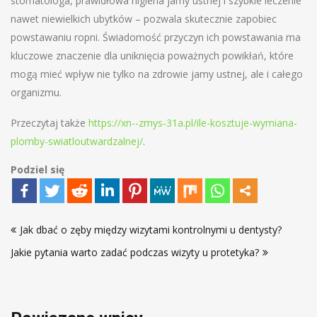
stomatologa, prawidłowa higiena jamy ustnej i szybkie leczenie
nawet niewielkich ubytków – pozwala skutecznie zapobiec
powstawaniu ropni. Świadomość przyczyn ich powstawania ma
kluczowe znaczenie dla uniknięcia poważnych powikłań, które
mogą mieć wpływ nie tylko na zdrowie jamy ustnej, ale i całego
organizmu.
Przeczytaj także
https://xn--zmys-31a.pl/ile-kosztuje-wymiana-
plomby-swiatloutwardzalnej/
.
Podziel się
Nawigacja
Jak dbać o zęby między wizytami kontrolnymi u dentysty?
wpisu
Jakie pytania warto zadać podczas wizyty u protetyka?