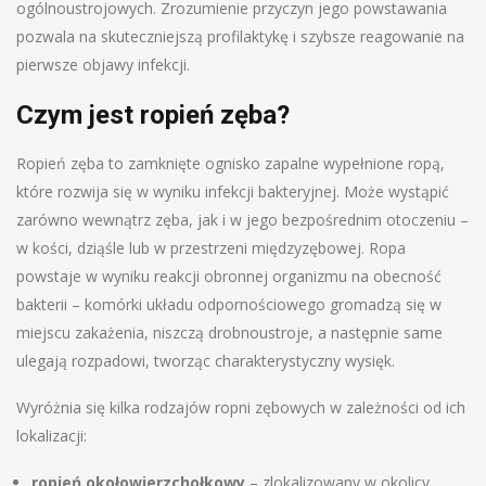
ogólnoustrojowych. Zrozumienie przyczyn jego powstawania
pozwala na skuteczniejszą profilaktykę i szybsze reagowanie na
pierwsze objawy infekcji.
Czym jest ropień zęba?
Ropień zęba to zamknięte ognisko zapalne wypełnione ropą,
które rozwija się w wyniku infekcji bakteryjnej. Może wystąpić
zarówno wewnątrz zęba, jak i w jego bezpośrednim otoczeniu –
w kości, dziąśle lub w przestrzeni międzyzębowej. Ropa
powstaje w wyniku reakcji obronnej organizmu na obecność
bakterii – komórki układu odpornościowego gromadzą się w
miejscu zakażenia, niszczą drobnoustroje, a następnie same
ulegają rozpadowi, tworząc charakterystyczny wysięk.
Wyróżnia się kilka rodzajów ropni zębowych w zależności od ich
lokalizacji:
ropień okołowierzchołkowy
– zlokalizowany w okolicy