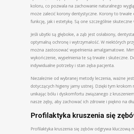
koloru, co pozwala na zachowanie naturalnego wygl
może zalecić korony dentystyczne. Korony to trwałe
funkcję, jak i estetykę. Są one szczególnie skuteczn
Jeśli ubytki są głębokie, a ząb jest osłabiony, dent
optymalną ochronę i wytrzymałość. W niektórych prz
można zastosować wypełnienia amalgamatowe. Mimo 
wykończenie, wypełnienia te są trwałe i skuteczne. 
indywidualne potrzeby i stan zęba pacjenta.
Niezależnie od wybranej metody leczenia, ważne jest
dotyczących higieny jamy ustnej. Dzięki tym krokom
unikając bólu i dyskomfortu związanego z kruszeniem
nasze zęby, aby zachować ich zdrowie i piękno na dług
Profilaktyka kruszenia się zęb
Profilaktyka kruszenia się zębów odgrywa kluczową r