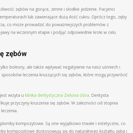
liwość zębów na gorące, zimne i słodkie jedzenie. Pacjenci
emperaturach lub zawierające dużą ilość cukru. Oprócz tego, zęby
ęcia, co może prowadzić do poważniejszych problemów z
bjawy na wczesnym etapie i podjąć odpowiednie kroki w celu
ię zębów
tylko bolesny, ale także wpływać negatywnie na nasz uśmiech i
ych sposobów leczenia kruszących się zębów, które mogą przywrócić
jest wizyta u
klinika dentystyczna Zielona Góra
. Dentysta
ikuje przyczyny kruszenia się zębów. W zależności od stopnia
 leczenia.
ę plomby kompozytowe. Są one wyjątkowo trwałe i estetyczne, co
by kompozytowe dostosowują się do naturalnego kształtu zęba i