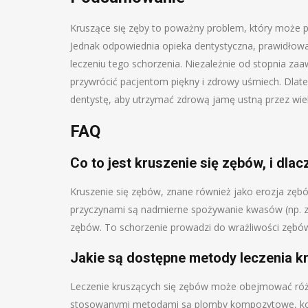
Kruszące się zęby to poważny problem, który może p
Jednak odpowiednia opieka dentystyczna, prawidłowa
leczeniu tego schorzenia. Niezależnie od stopnia za
przywrócić pacjentom piękny i zdrowy uśmiech. Dlate
dentystę, aby utrzymać zdrową jamę ustną przez wiele
FAQ
Co to jest kruszenie się zębów, i dlac
Kruszenie się zębów, znane również jako erozja zęb
przyczynami są nadmierne spożywanie kwasów (np. z
zębów. To schorzenie prowadzi do wrażliwości zębów 
Jakie są dostępne metody leczenia k
Leczenie kruszących się zębów może obejmować różn
stosowanymi metodami są plomby kompozytowe, kor