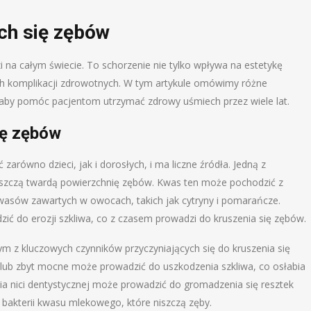
ch się zębów
zi na całym świecie. To schorzenie nie tylko wpływa na estetykę
h komplikacji zdrowotnych. W tym artykule omówimy różne
w, aby pomóc pacjentom utrzymać zdrowy uśmiech przez wiele lat.
ię zębów
arówno dzieci, jak i dorosłych, i ma liczne źródła. Jedną z
iszczą twardą powierzchnię zębów. Kwas ten może pochodzić z
sów zawartych w owocach, takich jak cytryny i pomarańcze.
ć do erozji szkliwa, co z czasem prowadzi do kruszenia się zębów.
ym z kluczowych czynników przyczyniających się do kruszenia się
ub zbyt mocne może prowadzić do uszkodzenia szkliwa, co osłabia
ia nici dentystycznej może prowadzić do gromadzenia się resztek
 bakterii kwasu mlekowego, które niszczą zęby.