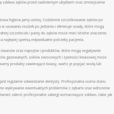
nę szkliwa zębów przed nadmiernym ubytkiem oraz zmniejszenie
dłowa higiena jamy ustnej. Codzienne szczotkowanie zębów po
 w usuwaniu resztek po jedzeniu i eliminuje osady, które mogą
dniej szczoteczki i pasty do zębów może mieć istotne znaczenie.
 najlepiej spełnią indywidualne potrzeby pacjenta.
a kwasów oraz napojów i produktów, które mogą negatywnie
pojów gazowanych, soków owocowych i żywności kwasowej może
ywamy produkty zawierające kwasy, warto je popijać wodą lub
 jest regularne odwiedzanie dentysty. Profesjonalna ocena stanu
esne wykrywanie ewentualnych problemów z zębami oraz wdrożenie
nież zalecić profesjonalne zabiegi wzmacniające szkliwo, takie jak