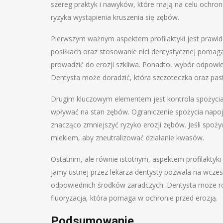
szereg praktyk i nawyków, które mają na celu ochro
ryzyka wystąpienia kruszenia się zębów.
Pierwszym ważnym aspektem profilaktyki jest prawi
posiłkach oraz stosowanie nici dentystycznej pomaga
prowadzić do erozji szkliwa. Ponadto, wybór odpowie
Dentysta może doradzić, która szczoteczka oraz pasta
Drugim kluczowym elementem jest kontrola spożyci
wpływać na stan zębów. Ograniczenie spożycia na
znacząco zmniejszyć ryzyko erozji zębów. Jeśli spoż
mlekiem, aby zneutralizować działanie kwasów.
Ostatnim, ale równie istotnym, aspektem profilaktyki
jamy ustnej przez lekarza dentysty pozwala na wcz
odpowiednich środków zaradczych. Dentysta może rów
fluoryzacja, która pomaga w ochronie przed erozją.
Podsumowanie