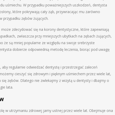
ądu uśmiechu. W przypadku poważniejszych uszkodzeń, dentysta
 osłony, które pokrywają cały ząb, przywracając mu zarówno
e w przypadku zębów żujących.
ysta może zdecydować się na korony dentystyczne, które zapewniają
ypadkach, zwłaszcza przy mniejszych ubytkach na zębach żujących,
że są mniej popularne ze względu na swoje srebrzyste
Dentysta dobierze odpowiednią metodę leczenia, biorąc pod uwagę
, aby regularnie odwiedzać dentystę i przestrzegać zaleceń
 możemy cieszyć się zdrowym i pięknym uśmiechem przez wiele lat,
 się zębów. Dlatego nie zwlekajmy z wizytą u dentysty i dbajmy o
ie lata.
ów
olę w utrzymaniu zdrowej jamy ustnej przez wiele lat. Obejmuje ona