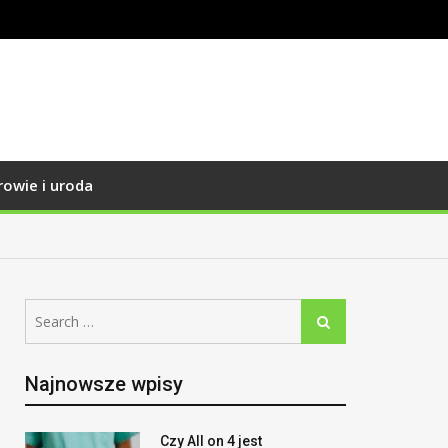
rowie i uroda
Search
Search
for:
Najnowsze wpisy
Czy All on 4 jest