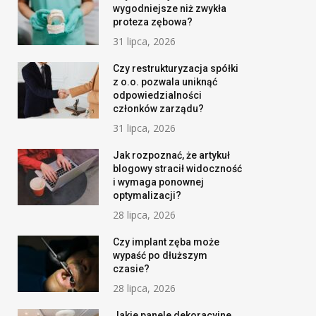
wygodniejsze niż zwykła
proteza zębowa?
31 lipca, 2026
Czy restrukturyzacja spółki
z o.o. pozwala uniknąć
odpowiedzialności
członków zarządu?
31 lipca, 2026
Jak rozpoznać, że artykuł
blogowy stracił widoczność
i wymaga ponownej
optymalizacji?
28 lipca, 2026
Czy implant zęba może
wypaść po dłuższym
czasie?
28 lipca, 2026
Jakie panele dekoracyjne