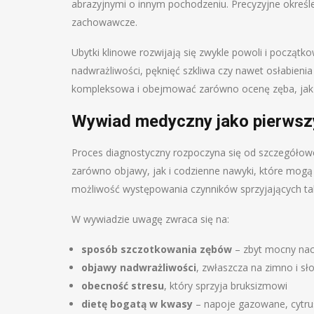
abrazyjnymi o innym pochodzeniu. Precyzyjne określe
zachowawcze.
Ubytki klinowe rozwijają się zwykle powoli i począ
nadwrażliwości, pęknięć szkliwa czy nawet osłabieni
kompleksowa i obejmować zarówno ocenę zęba, jak 
Wywiad medyczny jako pierwsz
Proces diagnostyczny rozpoczyna się od szczegóło
zarówno objawy, jak i codzienne nawyki, które mogą
możliwość występowania czynników sprzyjających t
W wywiadzie uwagę zwraca się na:
sposób szczotkowania zębów
– zbyt mocny naci
objawy nadwrażliwości
, zwłaszcza na zimno i sł
obecność stresu
, który sprzyja bruksizmowi
dietę bogatą w kwasy
– napoje gazowane, cytrus