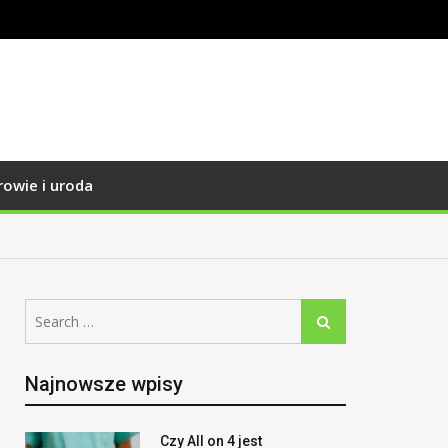
rowie i uroda
Search
Search
for:
Najnowsze wpisy
Czy All on 4 jest