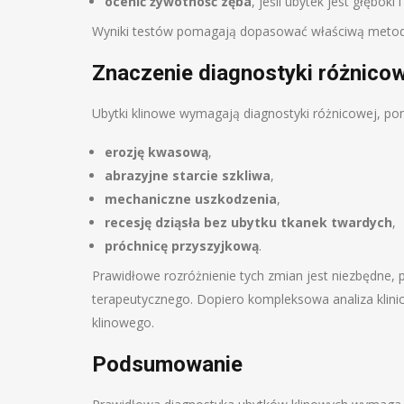
ocenić żywotność zęba
, jeśli ubytek jest głęboki 
Wyniki testów pomagają dopasować właściwą metod
Znaczenie diagnostyki różnicow
Ubytki klinowe wymagają diagnostyki różnicowej, po
erozję kwasową
,
abrazyjne starcie szkliwa
,
mechaniczne uszkodzenia
,
recesję dziąsła bez ubytku tkanek twardych
,
próchnicę przyszyjkową
.
Prawidłowe rozróżnienie tych zmian jest niezbędne
terapeutycznego. Dopiero kompleksowa analiza klini
klinowego.
Podsumowanie