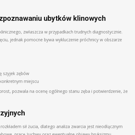
ozpoznawaniu ubytków klinowych
 klinicznego, zwłaszcza w przypadkach trudnych diagnostycznie.
djęciu, jednak pomocne bywa wykluczenie próchnicy w obszarze
nę szyjek zębów
 konkretnym miejscu
prost, pozwala na ocenę ogólnego stanu zęba i potwierdzenie, że
uzyjnych
rozkładem sił żucia, dlatego analiza zwarcia jest nieodłącznym
ębowe, pracę żuchwy oraz ewentualne objawy bruksizmu.