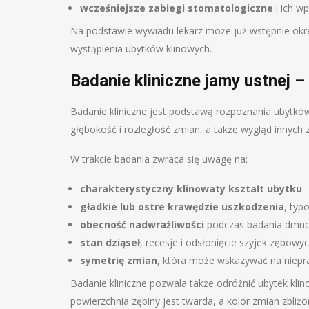
wcześniejsze zabiegi stomatologiczne
i ich w
Na podstawie wywiadu lekarz może już wstępnie okre
wystąpienia ubytków klinowych.
Badanie kliniczne jamy ustnej 
Badanie kliniczne jest podstawą rozpoznania ubytków
głębokość i rozległość zmian, a także wygląd innyc
W trakcie badania zwraca się uwagę na:
charakterystyczny klinowaty kształt ubytku
–
gładkie lub ostre krawędzie uszkodzenia
, typ
obecność nadwrażliwości
podczas badania dmuc
stan dziąseł
, recesje i odsłonięcie szyjek zębowy
symetrię zmian
, która może wskazywać na niepr
Badanie kliniczne pozwala także odróżnić ubytek kl
powierzchnia zębiny jest twarda, a kolor zmian zbliż