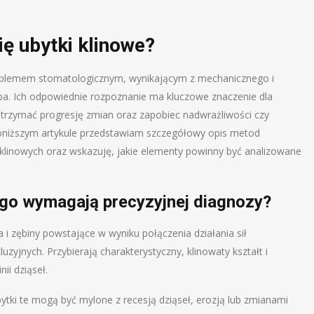
ię ubytki klinowe?
roblemem stomatologicznym, wynikającym z mechanicznego i
ęba. Ich odpowiednie rozpoznanie ma kluczowe znaczenie dla
trzymać progresję zmian oraz zapobiec nadwrażliwości czy
niższym artykule przedstawiam szczegółowy opis metod
linowych oraz wskazuję, jakie elementy powinny być analizowane
ego wymagają precyzyjnej diagnozy?
 i zębiny powstające w wyniku połączenia działania sił
zyjnych. Przybierają charakterystyczny, klinowaty kształt i
nii dziąseł.
tki te mogą być mylone z recesją dziąseł, erozją lub zmianami