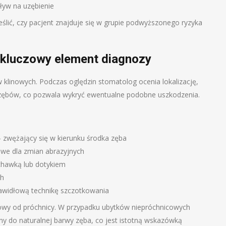
pływ na uzębienie
ślić, czy pacjent znajduje się w grupie podwyższonego ryzyka
– kluczowy element diagnozy
 klinowych. Podczas oględzin stomatolog ocenia lokalizację,
h zębów, co pozwala wykryć ewentualne podobne uszkodzenia.
 zwężający się w kierunku środka zęba
owe dla zmian abrazyjnych
hawką lub dotykiem
ch
awidłową technikę szczotkowania
inowy od próchnicy. W przypadku ubytków niepróchnicowych
ony do naturalnej barwy zęba, co jest istotną wskazówką