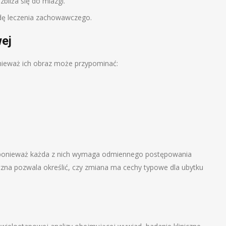
i zbliża się do miazgi.
ę leczenia zachowawczego.
ej
nieważ ich obraz może przypominać:
, ponieważ każda z nich wymaga odmiennego postępowania
czna pozwala określić, czy zmiana ma cechy typowe dla ubytku