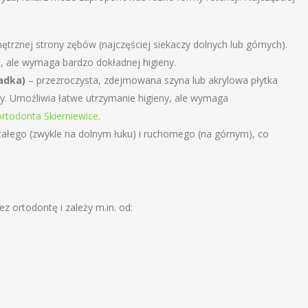
ętrznej strony zębów (najczęściej siekaczy dolnych lub górnych).
 ale wymaga bardzo dokładnej higieny.
adka)
– przezroczysta, zdejmowana szyna lub akrylowa płytka
cy. Umożliwia łatwe utrzymanie higieny, ale wymaga
ortodonta Skierniewice
.
tałego (zwykle na dolnym łuku) i ruchomego (na górnym), co
ez ortodontę i zależy m.in. od: