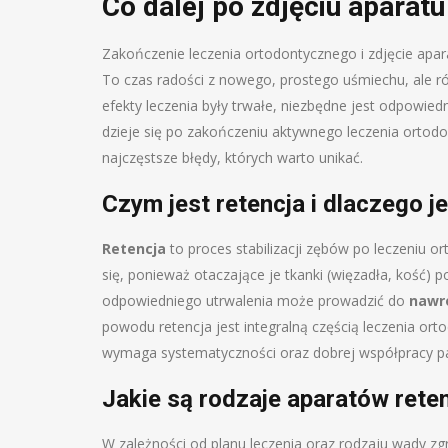
Co dalej po zdjęciu aparat
Zakończenie leczenia ortodontycznego i zdjęcie apa
To czas radości z nowego, prostego uśmiechu, ale 
efekty leczenia były trwałe, niezbędne jest odpowie
dzieje się po zakończeniu aktywnego leczenia ortodon
najczęstsze błędy, których warto unikać.
Czym jest retencja i dlaczego j
Retencja
to proces stabilizacji zębów po leczeniu 
się, ponieważ otaczające je tkanki (więzadła, kość) 
odpowiedniego utrwalenia może prowadzić do
nawr
powodu retencja jest integralną częścią leczenia ort
wymaga systematyczności oraz dobrej współpracy pa
Jakie są rodzaje aparatów rete
W zależności od planu leczenia oraz rodzaju wady zg