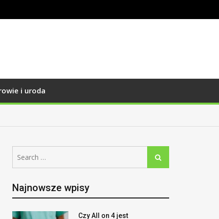
rowie i uroda
Search
Search
for:
Najnowsze wpisy
Czy All on 4 jest