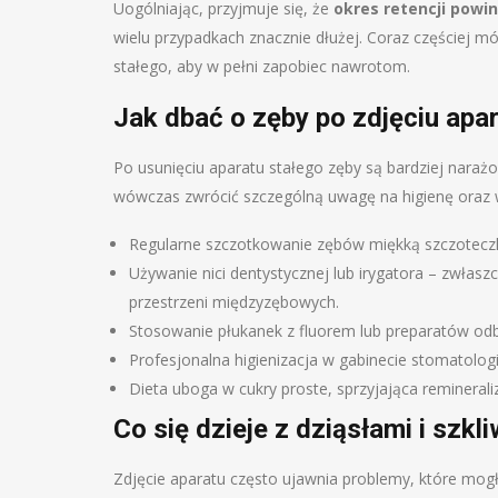
Uogólniając, przyjmuje się, że
okres retencji powin
wielu przypadkach znacznie dłużej. Coraz częściej m
stałego, aby w pełni zapobiec nawrotom.
Jak dbać o zęby po zdjęciu apa
Po usunięciu aparatu stałego zęby są bardziej narażo
wówczas zwrócić szczególną uwagę na higienę oraz w
Regularne szczotkowanie zębów miękką szczoteczk
Używanie nici dentystycznej lub irygatora – zwłasz
przestrzeni międzyzębowych.
Stosowanie płukanek z fluorem lub preparatów od
Profesjonalna higienizacja w gabinecie stomatolog
Dieta uboga w cukry proste, sprzyjająca reminerali
Co się dzieje z dziąsłami i szk
Zdjęcie aparatu często ujawnia problemy, które mog