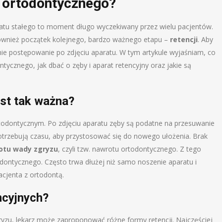
u ortodontycznego?
ratu stałego to moment długo wyczekiwany przez wielu pacjentów.
również początek kolejnego, bardzo ważnego etapu –
retencji
. Aby
dnie postępowanie po zdjęciu aparatu. W tym artykule wyjaśniam, co
tycznego, jak dbać o zęby i aparat retencyjny oraz jakie są
est tak ważna?
ortodontycznym. Po zdjęciu aparatu zęby są podatne na przesuwanie
potrzebują czasu, aby przystosować się do nowego ułożenia. Brak
otu wady zgryzu
, czyli tzw. nawrotu ortodontycznego. Z tego
odontycznego. Często trwa dłużej niż samo noszenie aparatu i
cjenta z ortodontą.
ncyjnych?
ryzu, lekarz może zaproponować różne formy retencji. Najczęściej