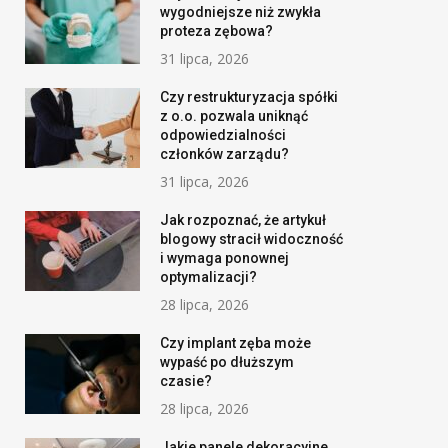
wygodniejsze niż zwykła
proteza zębowa?
31 lipca, 2026
Czy restrukturyzacja spółki
z o.o. pozwala uniknąć
odpowiedzialności
członków zarządu?
31 lipca, 2026
Jak rozpoznać, że artykuł
blogowy stracił widoczność
i wymaga ponownej
optymalizacji?
28 lipca, 2026
Czy implant zęba może
wypaść po dłuższym
czasie?
28 lipca, 2026
Jakie panele dekoracyjne