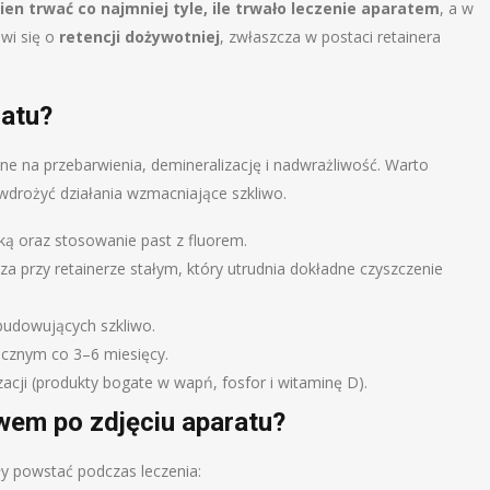
ien trwać co najmniej tyle, ile trwało leczenie aparatem
, a w
ówi się o
retencji dożywotniej
, zwłaszcza w postaci retainera
ratu?
ne na przebarwienia, demineralizację i nadwrażliwość. Warto
drożyć działania wzmacniające szkliwo.
ą oraz stosowanie past z fluorem.
cza przy retainerze stałym, który utrudnia dokładne czyszczenie
budowujących szkliwo.
icznym co 3–6 miesięcy.
zacji (produkty bogate w wapń, fosfor i witaminę D).
liwem po zdjęciu aparatu?
ły powstać podczas leczenia: