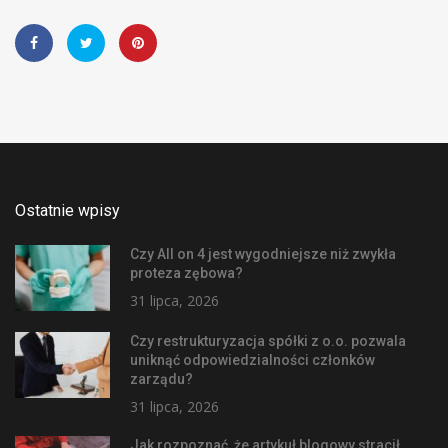
Ostatnie wpisy
Czy All on 4 jest wygodniejsze niż zwykła
proteza zębowa?
31 lipca, 2026
Czy restrukturyzacja spółki z o.o. pozwala
uniknąć odpowiedzialności członków
zarządu?
31 lipca, 2026
Jak rozpoznać, że artykuł blogowy stracił