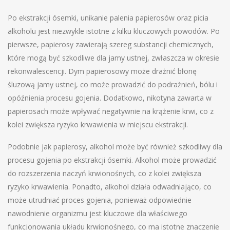
Po ekstrakcji ósemki, unikanie palenia papierosów oraz picia
alkoholu jest niezwykle istotne z kilku kluczowych powodów. Po
pierwsze, papierosy zawierają szereg substancji chemicznych,
które mogą być szkodliwe dla jamy ustnej, zwłaszcza w okresie
rekonwalescencji. Dym papierosowy może drażnić błonę
śluzową jamy ustnej, co może prowadzić do podrażnień, bólu i
opóźnienia procesu gojenia. Dodatkowo, nikotyna zawarta w
papierosach może wpływać negatywnie na krążenie krwi, co z
kolei zwiększa ryzyko krwawienia w miejscu ekstrakcji.
Podobnie jak papierosy, alkohol może być również szkodliwy dla
procesu gojenia po ekstrakcji ósemki. Alkohol może prowadzić
do rozszerzenia naczyń krwionośnych, co z kolei zwiększa
ryzyko krwawienia. Ponadto, alkohol działa odwadniająco, co
może utrudniać proces gojenia, ponieważ odpowiednie
nawodnienie organizmu jest kluczowe dla właściwego
funkcjonowania układu krwionośnego, co ma istotne znaczenie