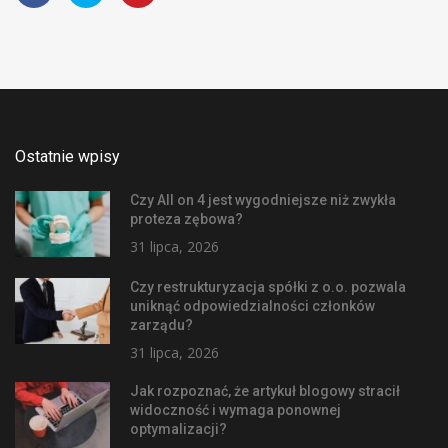
Ostatnie wpisy
Czy All on 4 jest wygodniejsze niż zwykła
proteza zębowa?
31 lipca, 2026
Czy restrukturyzacja spółki z o.o. pozwala
uniknąć odpowiedzialności członków
zarządu?
31 lipca, 2026
Jak rozpoznać, że artykuł blogowy stracił
widoczność i wymaga ponownej
optymalizacji?