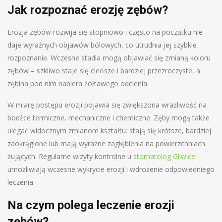
Jak rozpoznać erozję zębów?
Erozja zębów rozwija się stopniowo i często na początku nie
daje wyraźnych objawów bólowych, co utrudnia jej szybkie
rozpoznanie. Wczesne stadia mogą objawiać się zmianą koloru
zębów – szkliwo staje się cieńsze i bardziej przezroczyste, a
zębina pod nim nabiera żółtawego odcienia.
W miarę postępu erozji pojawia się zwiększona wrażliwość na
bodźce termiczne, mechaniczne i chemiczne. Zęby mogą także
ulegać widocznym zmianom kształtu: stają się krótsze, bardziej
zaokrąglone lub mają wyraźne zagłębienia na powierzchniach
żujących. Regularne wizyty kontrolne u
stomatolog Gliwice
umożliwiają wczesne wykrycie erozji i wdrożenie odpowiedniego
leczenia.
Na czym polega leczenie erozji
zębów?