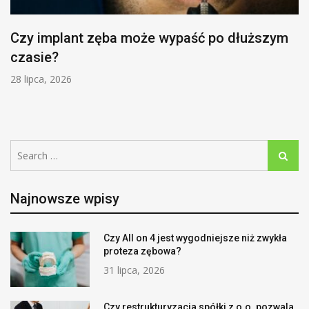
Czy implant zęba może wypaść po dłuższym
czasie?
28 lipca, 2026
Search
Search
for:
Najnowsze wpisy
Czy All on 4 jest wygodniejsze niż zwykła
proteza zębowa?
31 lipca, 2026
Czy restrukturyzacja spółki z o.o. pozwala