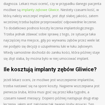
diagnoza. Lekarz musi ocenić, czy w przypadku danego pacjenta
możliwe są
implanty zębowe Gliwice
. Niestety czasami kość, w
którą należy wszczepić implant, jest zbyt słabej jakości, zatem
wcześniej trzeba będzie przeprowadzić odpowiednie leczenie.
To dodatkowo podnosi koszty leczenia implantologicznego.
Trzeba jednak zdawać sobie sprawę z tego, że sytuacja taka
najczęściej ma miejsce, gdy po wyrwaniu zębów przez wiele lat
nie podjęło się decyzji o uzupełnieniu luki w łuku zębowym.
Wtedy samoistnie dochodzi do zaniku kości, która później staje
się zbyt słaba, by można było w niej umocować implant.
Ile kosztują implanty zębów Gliwice?
Jeżeli lekarz oceni, że możliwe jest wszczepienie implantów,
trzeba nastawić się na spore koszty. Najpierw wszczepiana jest
pierwsza śruba, która musi goić się przez kilka tygodni, a
czasami nawet miesięcy. Dopiero później następuje drugi etap
leczenia, jakim jest założenie tak zwanej śruby gojącej. Ten