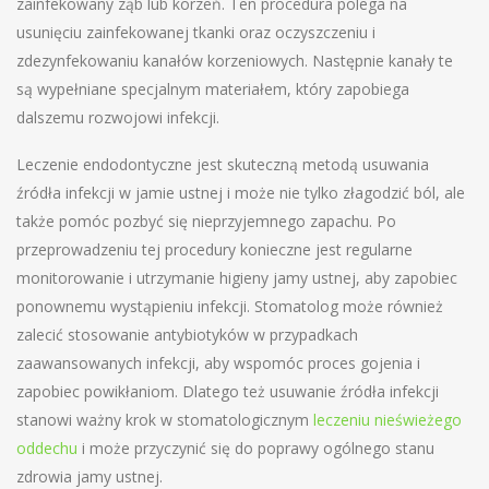
zainfekowany ząb lub korzeń. Ten procedura polega na
usunięciu zainfekowanej tkanki oraz oczyszczeniu i
zdezynfekowaniu kanałów korzeniowych. Następnie kanały te
są wypełniane specjalnym materiałem, który zapobiega
dalszemu rozwojowi infekcji.
Leczenie endodontyczne jest skuteczną metodą usuwania
źródła infekcji w jamie ustnej i może nie tylko złagodzić ból, ale
także pomóc pozbyć się nieprzyjemnego zapachu. Po
przeprowadzeniu tej procedury konieczne jest regularne
monitorowanie i utrzymanie higieny jamy ustnej, aby zapobiec
ponownemu wystąpieniu infekcji. Stomatolog może również
zalecić stosowanie antybiotyków w przypadkach
zaawansowanych infekcji, aby wspomóc proces gojenia i
zapobiec powikłaniom. Dlatego też usuwanie źródła infekcji
stanowi ważny krok w stomatologicznym
leczeniu nieświeżego
oddechu
i może przyczynić się do poprawy ogólnego stanu
zdrowia jamy ustnej.