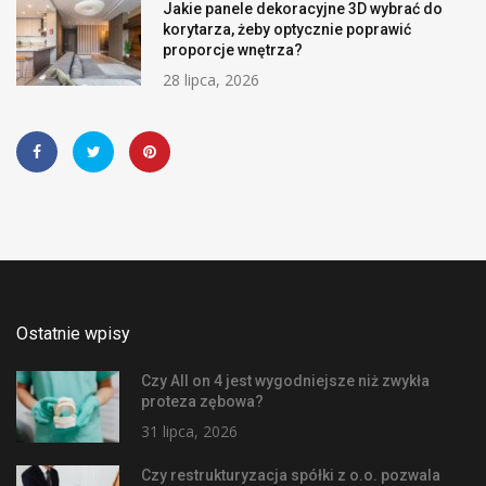
Jakie panele dekoracyjne 3D wybrać do
korytarza, żeby optycznie poprawić
proporcje wnętrza?
28 lipca, 2026
Ostatnie wpisy
Czy All on 4 jest wygodniejsze niż zwykła
proteza zębowa?
31 lipca, 2026
Czy restrukturyzacja spółki z o.o. pozwala