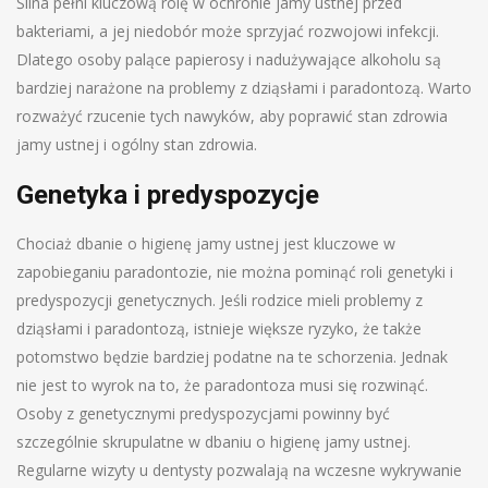
Ślina pełni kluczową rolę w ochronie jamy ustnej przed
bakteriami, a jej niedobór może sprzyjać rozwojowi infekcji.
Dlatego osoby palące papierosy i nadużywające alkoholu są
bardziej narażone na problemy z dziąsłami i paradontozą. Warto
rozważyć rzucenie tych nawyków, aby poprawić stan zdrowia
jamy ustnej i ogólny stan zdrowia.
Genetyka i predyspozycje
Chociaż dbanie o higienę jamy ustnej jest kluczowe w
zapobieganiu paradontozie, nie można pominąć roli genetyki i
predyspozycji genetycznych. Jeśli rodzice mieli problemy z
dziąsłami i paradontozą, istnieje większe ryzyko, że także
potomstwo będzie bardziej podatne na te schorzenia. Jednak
nie jest to wyrok na to, że paradontoza musi się rozwinąć.
Osoby z genetycznymi predyspozycjami powinny być
szczególnie skrupulatne w dbaniu o higienę jamy ustnej.
Regularne wizyty u dentysty pozwalają na wczesne wykrywanie