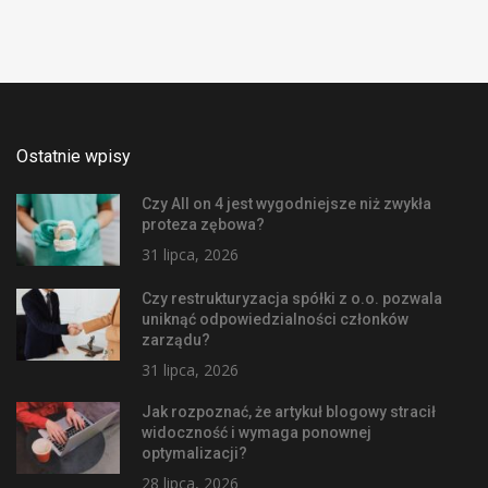
Ostatnie wpisy
Czy All on 4 jest wygodniejsze niż zwykła
proteza zębowa?
31 lipca, 2026
Czy restrukturyzacja spółki z o.o. pozwala
uniknąć odpowiedzialności członków
zarządu?
31 lipca, 2026
Jak rozpoznać, że artykuł blogowy stracił
widoczność i wymaga ponownej
optymalizacji?
28 lipca, 2026