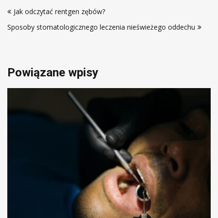
Nawigacja
Jak odczytać rentgen zębów?
wpisu
Sposoby stomatologicznego leczenia nieświeżego oddechu
Powiązane wpisy