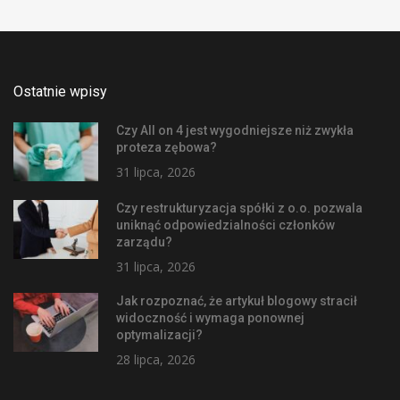
Ostatnie wpisy
Czy All on 4 jest wygodniejsze niż zwykła
proteza zębowa?
31 lipca, 2026
Czy restrukturyzacja spółki z o.o. pozwala
uniknąć odpowiedzialności członków
zarządu?
31 lipca, 2026
Jak rozpoznać, że artykuł blogowy stracił
widoczność i wymaga ponownej
optymalizacji?
28 lipca, 2026