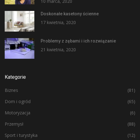
10 marca, 2020
Doskonałe kasetony ścienne
17 kwietnia, 2020
Problemy z zębami i ich rozwiązanie
21 kwietnia, 2020
Kategorie
Biznes
(81)
Dom i ogród
(65)
Motoryzacja
(6)
Przemysł
(88)
Sport i turystyka
(12)