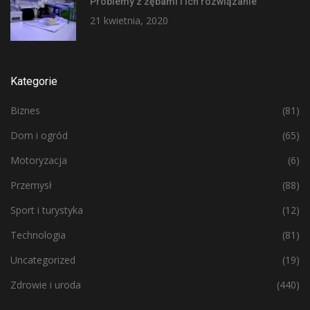
Problemy z zębami i ich rozwiązanie
21 kwietnia, 2020
Kategorie
Biznes
(81)
Dom i ogród
(65)
Motoryzacja
(6)
Przemysł
(88)
Sport i turystyka
(12)
Technologia
(81)
Uncategorized
(19)
Zdrowie i uroda
(440)