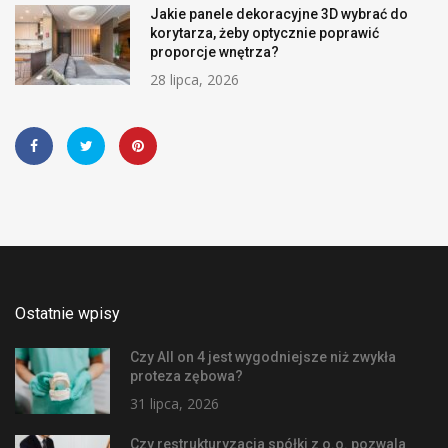
Jakie panele dekoracyjne 3D wybrać do
korytarza, żeby optycznie poprawić
proporcje wnętrza?
28 lipca, 2026
Ostatnie wpisy
Czy All on 4 jest wygodniejsze niż zwykła
proteza zębowa?
31 lipca, 2026
Czy restrukturyzacja spółki z o.o. pozwala