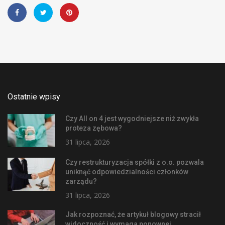
Ostatnie wpisy
Czy All on 4 jest wygodniejsze niż zwykła
proteza zębowa?
31 lipca, 2026
Czy restrukturyzacja spółki z o.o. pozwala
uniknąć odpowiedzialności członków
zarządu?
31 lipca, 2026
Jak rozpoznać, że artykuł blogowy stracił
widoczność i wymaga ponownej