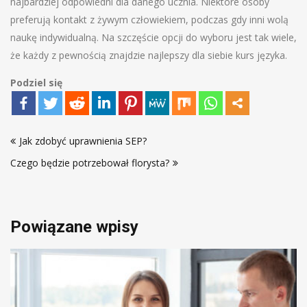
najbardziej odpowiedni dla danego ucznia. Niektóre osoby
preferują kontakt z żywym człowiekiem, podczas gdy inni wolą
naukę indywidualną. Na szczęście opcji do wyboru jest tak wiele,
że każdy z pewnością znajdzie najlepszy dla siebie kurs języka.
Podziel się
Nawigacja
Jak zdobyć uprawnienia SEP?
wpisu
Czego będzie potrzebował florysta?
Powiązane wpisy