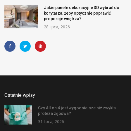
Jakie panele dekoracyjne 3D wybrać do
korytarza, żeby optycznie poprawić
proporcje wnętrza?
28 lipca, 2026
Ostatnie wpisy
Czy All on 4 jest wygodniejsze niż zwykła
proteza zębowa?
31 lipca, 2026