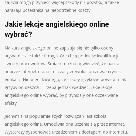
zajęcia mogą przynieść więcej szkody niż pożytku, a także
narażają uczestnika na niepotrzebne koszty.
Jakie lekcje angielskiego online
wybrać?
Na kurs angielskiego online zapisują się nie tylko osoby
prywatne, ale także firmy, które chcą podnieść kwalifikacje
swoich pracowników. Śmiało można powiedzieć, że nauka
poprzez internet ostatnimi czasy zrewolucjonizowała rynek
edukacji. Nic więc dziwnego, że szkoły językowe powstają jak
grzyby po deszczu. Trzeba jednak wiedzieć, jakie lekcje
angielskiego online wybrać, by przyniosły one oczekiwane
efekty.
Jednym z najpopularniejszych rozwiązań jest szkoła
angielskiego online. Umożliwia ona uczenie się przez internet.
Wystarczy dysponować urządzeniem z dostępem do internetu,