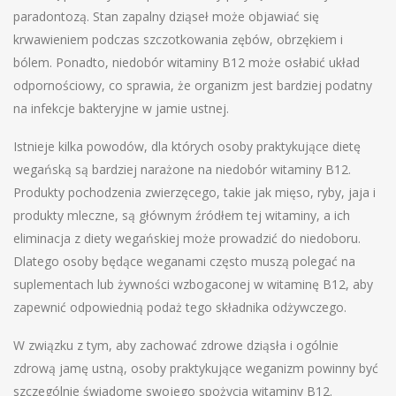
paradontozą. Stan zapalny dziąseł może objawiać się
krwawieniem podczas szczotkowania zębów, obrzękiem i
bólem. Ponadto, niedobór witaminy B12 może osłabić układ
odpornościowy, co sprawia, że organizm jest bardziej podatny
na infekcje bakteryjne w jamie ustnej.
Istnieje kilka powodów, dla których osoby praktykujące dietę
wegańską są bardziej narażone na niedobór witaminy B12.
Produkty pochodzenia zwierzęcego, takie jak mięso, ryby, jaja i
produkty mleczne, są głównym źródłem tej witaminy, a ich
eliminacja z diety wegańskiej może prowadzić do niedoboru.
Dlatego osoby będące weganami często muszą polegać na
suplementach lub żywności wzbogaconej w witaminę B12, aby
zapewnić odpowiednią podaż tego składnika odżywczego.
W związku z tym, aby zachować zdrowe dziąsła i ogólnie
zdrową jamę ustną, osoby praktykujące weganizm powinny być
szczególnie świadome swojego spożycia witaminy B12.