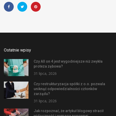
Ostatnie wpisy
Czy All on 4 jest wygodniejsze niż zwykła
proteza zębowa?
31 lipca, 2026
Czy restrukturyzacja spółki z o.o. pozwala
uniknąć odpowiedzialności członków
zarządu?
31 lipca, 2026
Jak rozpoznać, że artykuł blogowy stracił
widoczność i wymaga ponownej