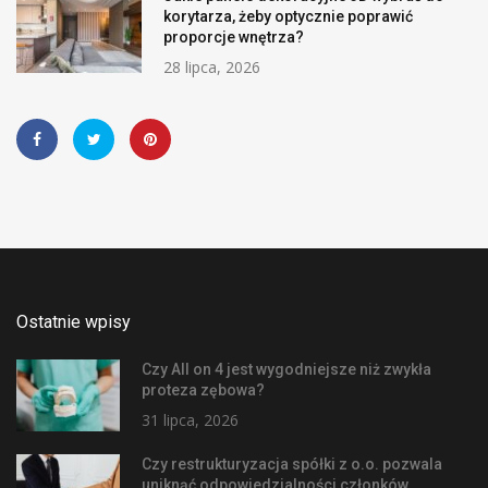
korytarza, żeby optycznie poprawić
proporcje wnętrza?
28 lipca, 2026
Ostatnie wpisy
Czy All on 4 jest wygodniejsze niż zwykła
proteza zębowa?
31 lipca, 2026
Czy restrukturyzacja spółki z o.o. pozwala
uniknąć odpowiedzialności członków