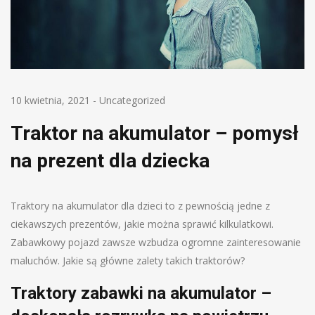
10 kwietnia, 2021
-
Uncategorized
Traktor na akumulator – pomysł
na prezent dla dziecka
Traktory na akumulator dla dzieci to z pewnością jedne z
ciekawszych prezentów, jakie można sprawić kilkulatkowi.
Zabawkowy pojazd zawsze wzbudza ogromne zainteresowanie
maluchów. Jakie są główne zalety takich traktorów?
Traktory zabawki na akumulator –