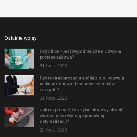
Ostatnie wpisy
Czy All on 4 jest wygodniejsze niż zwykła
proteza zębowa?
31 lipca, 2026
Czy restrukturyzacja spółki z o.o. pozwala
uniknąć odpowiedzialności członków
zarządu?
31 lipca, 2026
Jak rozpoznać, że artykuł blogowy stracił
widoczność i wymaga ponownej
optymalizacji?
28 lipca, 2026