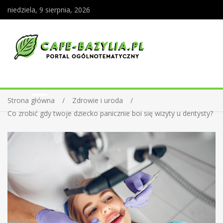
niedziela, 9 sierpnia, 2026
Strona główna
Zdrowie i uroda
Co zrobić gdy twoje dziecko panicznie boi się wizyty u dentysty?