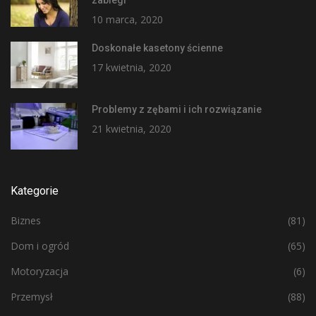
10 marca, 2020
Doskonałe kasetony ścienne
17 kwietnia, 2020
Problemy z zębami i ich rozwiązanie
21 kwietnia, 2020
Kategorie
Biznes
(81)
Dom i ogród
(65)
Motoryzacja
(6)
Przemysł
(88)