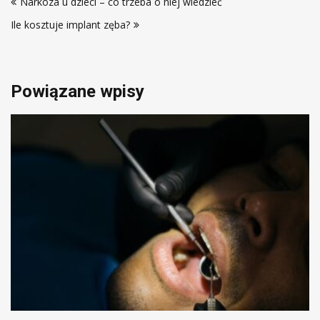
Narkoza u dzieci – co trzeba o niej wiedzieć
wpisu
Ile kosztuje implant zęba?
Powiązane wpisy