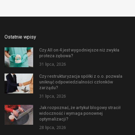
Ostatnie wpisy
Czy All on 4 jest wygodniejsze niż zwykła
proteza zębowa?
31 lipca, 2026
Czy restrukturyzacja spółki z o.o. pozwala
uniknąć odpowiedzialności członków
zarządu?
31 lipca, 2026
Jak rozpoznać, że artykuł blogowy stracił
widoczność i wymaga ponownej
optymalizacji?
28 lipca, 2026